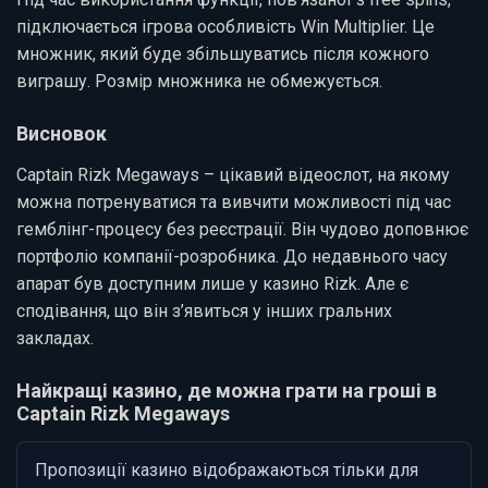
підключається ігрова особливість Win Multiplier. Це
множник, який буде збільшуватись після кожного
виграшу. Розмір множника не обмежується.
Висновок
Captain Rizk Megaways – цікавий відеослот, на якому
можна потренуватися та вивчити можливості під час
гемблінг-процесу без реєстрації. Він чудово доповнює
портфоліо компанії-розробника. До недавнього часу
апарат був доступним лише у казино Rizk. Але є
сподівання, що він з’явиться у інших гральних
закладах.
Найкращі казино, де можна грати на гроші в
Captain Rizk Megaways
Пропозиції казино відображаються тільки для