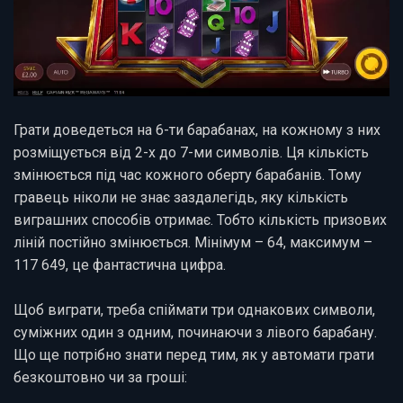
Грати доведеться на 6-ти барабанах, на кожному з них
розміщується від 2-х до 7-ми символів. Ця кількість
змінюється під час кожного оберту барабанів. Тому
гравець ніколи не знає заздалегідь, яку кількість
виграшних способів отримає. Тобто кількість призових
ліній постійно змінюється. Мінімум – 64, максимум –
117 649, це фантастична цифра.
Щоб виграти, треба спіймати три однакових символи,
суміжних один з одним, починаючи з лівого барабану.
Що ще потрібно знати перед тим, як у автомати грати
безкоштовно чи за гроші: