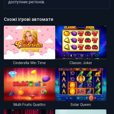
доступних регіонів.
Схожі ігрові автомати
Cinderella Win Time
Classic Joker
Multi Fruits Quattro
Solar Queen