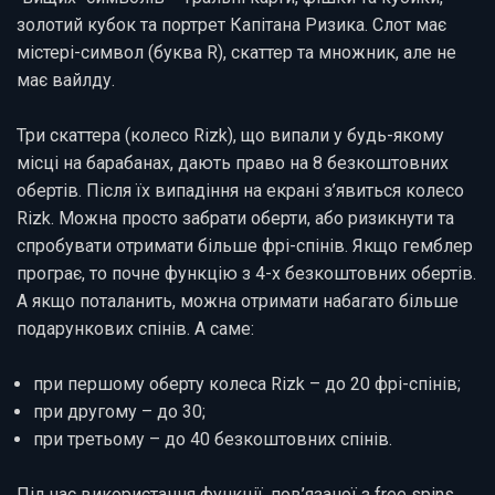
золотий кубок та портрет Капітана Ризика. Слот має
містері-символ (буква R), скаттер та множник, але не
має вайлду.
Три скаттера (колесо Rizk), що випали у будь-якому
місці на барабанах, дають право на 8 безкоштовних
обертів. Після їх випадіння на екрані з’явиться колесо
Rizk. Можна просто забрати оберти, або ризикнути та
спробувати отримати більше фрі-спінів. Якщо гемблер
програє, то почне функцію з 4-х безкоштовних обертів.
А якщо поталанить, можна отримати набагато більше
подарункових спінів. А саме:
при першому оберту колеса Rizk – до 20 фрі-спінів;
при другому – до 30;
при третьому – до 40 безкоштовних спінів.
Під час використання функції, пов’язаної з free spins,