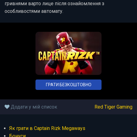
гривнями варто лице після ознайомлення з
особливостями автомату.
ГРАТИ БЕЗКОШТОВНО
Додати у мій список
Red Tiger Gaming
Як грати в Captain Rizk Megaways
Бонуси