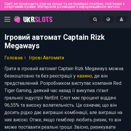
Сайт не проводить ігри на гроші та не приймає платежі, пов’язані з
азартними іграми. Матеріали розміщені з інформаційною метою.
Ігровий автомат Captain Rizk
Megaways
Головна
Ігрові Автомати
Грати в ігровий автомат Captain Rizk Megaways можна
безкоштовно та без реєстрації у
казино
, де він
представлений. Розробником виступає компанія Red
Tiger Gaming, деякий час назад її викупив гігант
гральної індустрії NetEnt. Слот має процент віддачі
96,55% та високу волатильність. Це означає, що він
досить рідко дає виграшні комбінації, але виграші на
них високі. Отже, якщо гемблер любить ризик, то він
може поставити реальні гроші. Звісно, ризикувати