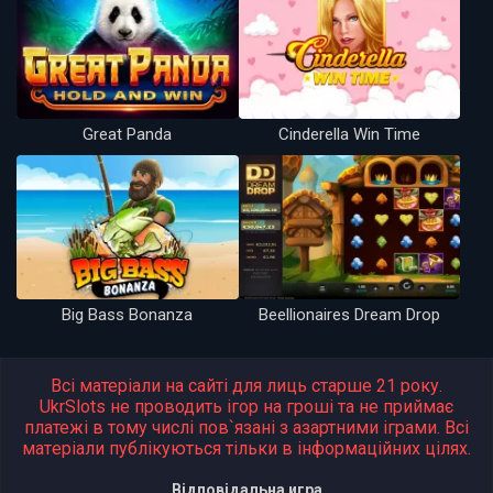
Great Panda
Cinderella Win Time
Big Bass Bonanza
Beellionaires Dream Drop
Всі матеріали на сайті для лиць старше 21 року.
UkrSlots нe проводить ігор на гроші та не приймає
платежі в тому числі пов`язані з азартними іграми. Всі
мaтeріaли публікуютьcя тільки в інфoрмaційних цілях.
Відповідальна игра