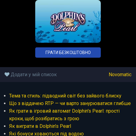
ГРАТИ БЕЗКОШТОВНО
Додати у мій список
Novomatic
Тема та стиль: підводний світ без зайвого блиску
Що з віддачею RTP — чи варто занурюватися глибше
Як грати в ігровий автомат Dolphin's Pearl: прості
кроки, щоб розібратись з грою
Як виграти в Dolphin’s Pearl
Які бонуси ховаються під водою