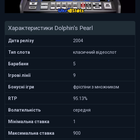
Характеристики Dolphin's Pearl
Дата релізу
2004
Тип слота
класичний відеослот
Барабани
5
Ігрові лінії
9
Бонусні ігри
фріспіни з множником
RTP
95.13%
Волатильність
середня
Мінімальна ставка
1
Максимальна ставка
900