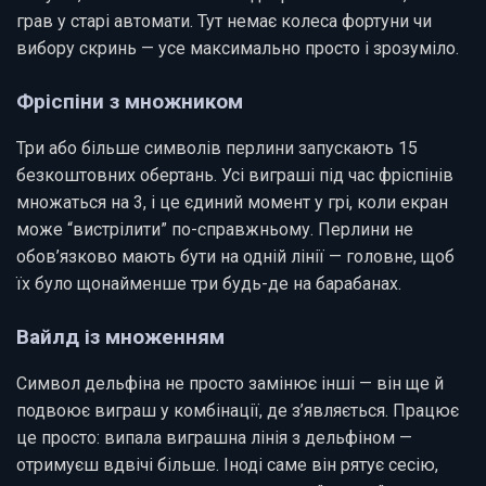
грав у старі автомати. Тут немає колеса фортуни чи
вибору скринь — усе максимально просто і зрозуміло.
Фріспіни з множником
Три або більше символів перлини запускають 15
безкоштовних обертань. Усі виграші під час фріспінів
множаться на 3, і це єдиний момент у грі, коли екран
може “вистрілити” по-справжньому. Перлини не
обов’язково мають бути на одній лінії — головне, щоб
їх було щонайменше три будь-де на барабанах.
Вайлд із множенням
Символ дельфіна не просто замінює інші — він ще й
подвоює виграш у комбінації, де з’являється. Працює
це просто: випала виграшна лінія з дельфіном —
отримуєш вдвічі більше. Іноді саме він рятує сесію,