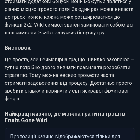
отримати додаткові бонуси. Вони можуть з’являтися у
різних місцях ігрового поля. За один раз може випасти
до трьох іконок, кожна може розширюватися до
функції 2х2. Wild символ здатен замінювати собою всі
інші символи. Scatter запускає бонусну гру.
Висновок
Це проста, але неймовірна гра, що швидко захоплює —
тут не потрібно довго вивчати правила та розробляти
стратегію. Тому можна весело провести час та
отримати задоволення від процесу. Достатньо просто
зробити ставку й поринути у світ яскравої фруктової
феєрії.
Найкращі казино, де можна грати на гроші в
Fruits Gone Wild
Пропозиції казино відображаються тільки для