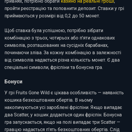
гривнях, потрібно обрати
казино на реальні гроші
,
пройти реєстрацію та поповнити депозит. Ставки у грі
приймаються у розмірі від 0,2 до 50 монет.
Щоб ставка була успішною, потрібно зібрати
комбінацію з трьох, чотирьох або п’яти однакових
символів, розташованих на сусідніх барабанах,
починаючи зліва. За кожну комбінацію в залежності
від символів надається різна кількість монет. Є два
спеціальні символи, фріспіни та бонусна гра.
Бонуси
У грі Fruits Gone Wild є цікава особливість — наявність
кошика безкоштовних обертів. В ньому
накопичуються усі зароблені фріспіни. Якщо випадає
два Scatter, у кошик додається один фріспін. Бонусна
гра запускається, якщо на полі випадає три Scatter —
гравцю надається п’ять безкоштовних обертів. Слід