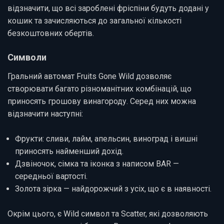
відзначити, що всі зароблені фріспіни будуть додані у
кошик та зачисляються до загальної кількості
безкоштовних обертів.
Символи
Гральний автомат Fruits Gone Wild дозволяє
створювати багато різноманітних комбінацій, що
приносять грошову винагороду. Серед них можна
відзначити наступні:
Фрукти: сливи, лайм, апельсин, виноград і вишні
приносять найменший дохід.
Дзвіночок, сімка та іконка з написом BAR —
середньої вартості.
Золота зірка — найдорожчий з усіх, що є в наявності.
Окрім цього, є Wild символ та Scatter, які дозволяють