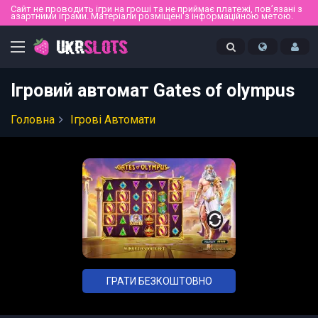
Сайт не проводить ігри на гроші та не приймає платежі, пов’язані з
азартними іграми. Матеріали розміщені з інформаційною метою.
Ігровий автомат Gates of olympus
Головна
Ігрові Автомати
ГРАТИ БЕЗКОШТОВНО