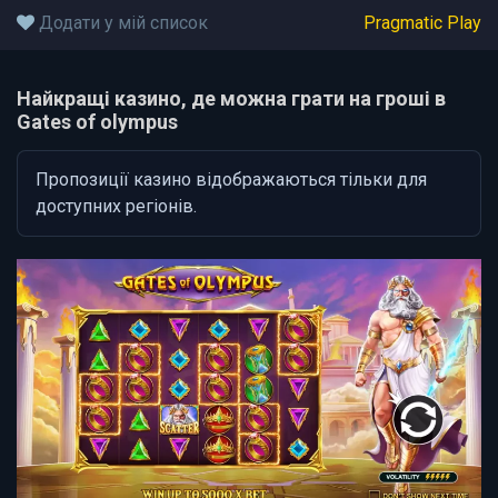
Додати у мій список
Pragmatic Play
Найкращі казино, де можна грати на гроші в
Gates of olympus
Пропозиції казино відображаються тільки для
доступних регіонів.