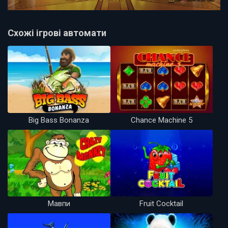
Схожі ігрові автомати
Big Bass Bonanza
Chance Machine 5
Мавпи
Fruit Cocktail