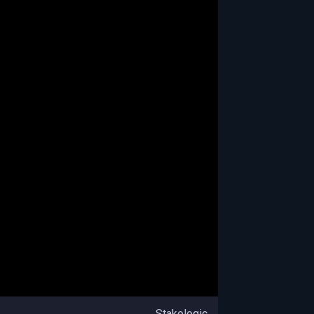
Stakelogic