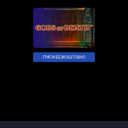
ГРАТИ БЕЗКОШТОВНО