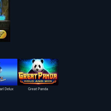
arl Delux
Great Panda