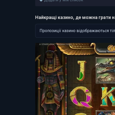
Найкращі казино, де можна грати на
Пропозиції казино відображаються тіл