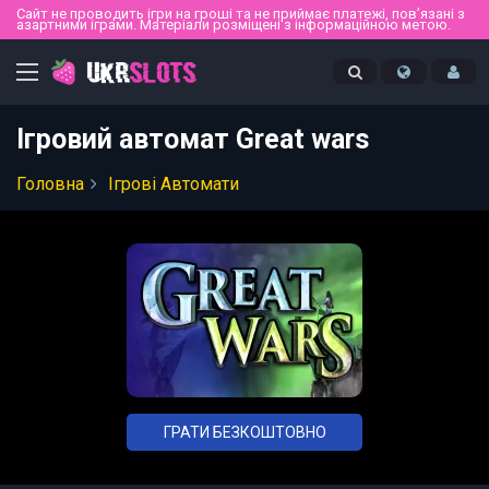
Сайт не проводить ігри на гроші та не приймає платежі, пов’язані з
азартними іграми. Матеріали розміщені з інформаційною метою.
Ігровий автомат Great wars
Головна
Ігрові Автомати
ГРАТИ БЕЗКОШТОВНО