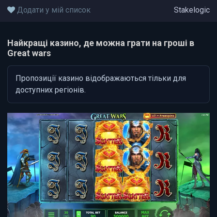
Додати у мій список
Stakelogic
Найкращі казино, де можна грати на гроші в
Great wars
Пропозиції казино відображаються тільки для
доступних регіонів.