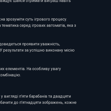
ідвищує шанси отримати виграш навіть
на зрозуміти суть ігрового процесу.
 тематика серед ігрових автоматів, яка з
 доведеться проявити уважність,
У результати за успішно виконану місію
ших елементів. На особливу увагу
комбінацію.
у вигляді п’яти барабанів та двадцяти
побачити до п’ятнадцяти зображень, кожне