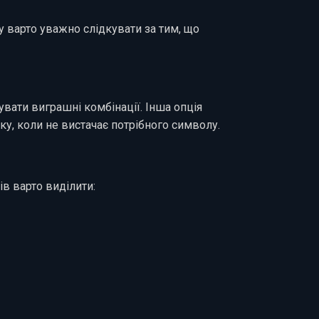
у варто уважно слідкувати за тим, що
увати виграшні комбінації. Інша опція
у, коли не вистачає потрібного символу.
ів варто виділити: