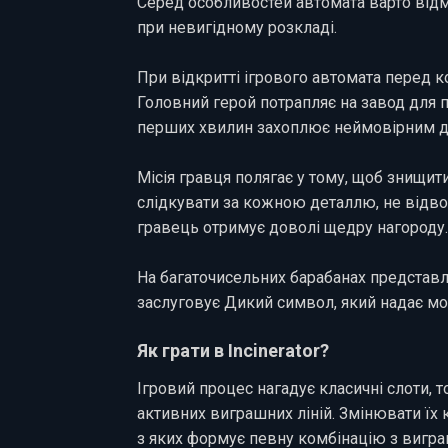
Серед особливостей автомата варто відм
при невигідному розкладі.
При відкритті ігрового автомата перед к
Головний герой потрапляє на завод для п
перших хвилин захоплює неймовірним ди
Місія гравця полягає у тому, щоб знищит
слідкувати за кожною деталлю, не відвол
гравець отримує доволі щедру нагороду.
На багаточисельних барабанах представле
заслуговує Дикий символ, який надає мо
Як грати в Incinerator?
Ігровий процес нагадує класичні слоти, 
активних виграшних ліній. Змінювати їх 
з яких формує певну комбінацію з вигр