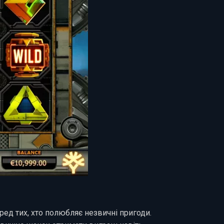
еред тих, хто полюбляє незвичні пригоди.