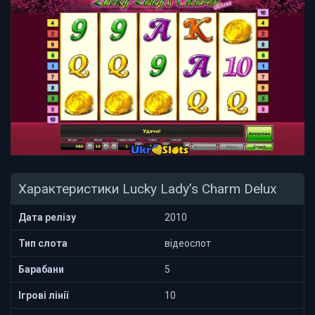
Характеристики Lucky Lady’s Charm Delux
Дата релізу
2010
Тип слота
відеослот
Барабани
5
Ігрові лінії
10