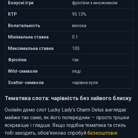
Бонусні ігри
фріспіни з множником
RTP
95.13%
Волатильність
висока
Мінімальна ставка
0.1
Максимальна ставка
100
Фріспіни
так
Wild-символи
леді
Scatter-символи
чарівна куля
Тематика слота: чарівність без зайвого блиску
Онлайн демо слот Lucky Lady’s Charm Delux виглядає
майже так само, як його попередник — просто трішки
яскравіше і гладше. Якщо подібна тематика та стиль
тобі заходить, обов'язково спробуй
безкоштовні