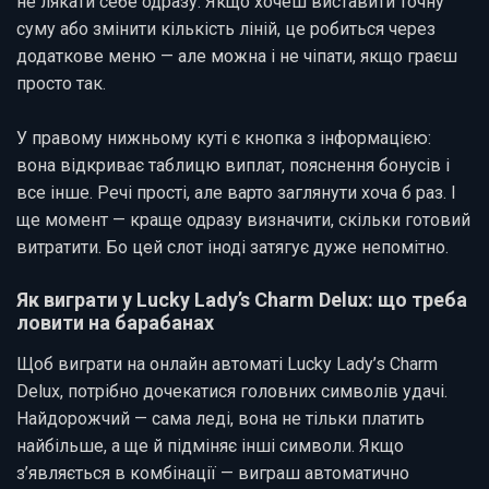
не лякати себе одразу. Якщо хочеш виставити точну
суму або змінити кількість ліній, це робиться через
додаткове меню — але можна і не чіпати, якщо граєш
просто так.
У правому нижньому куті є кнопка з інформацією:
вона відкриває таблицю виплат, пояснення бонусів і
все інше. Речі прості, але варто заглянути хоча б раз. І
ще момент — краще одразу визначити, скільки готовий
витратити. Бо цей слот іноді затягує дуже непомітно.
Як виграти у Lucky Lady’s Charm Delux: що треба
ловити на барабанах
Щоб виграти на онлайн автоматі Lucky Lady’s Charm
Delux, потрібно дочекатися головних символів удачі.
Найдорожчий — сама леді, вона не тільки платить
найбільше, а ще й підміняє інші символи. Якщо
з’являється в комбінації — виграш автоматично