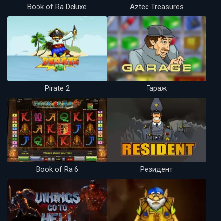
Book of Ra Deluxe
Aztec Treasures
Pirate 2
Гараж
Book of Ra 6
Резидент