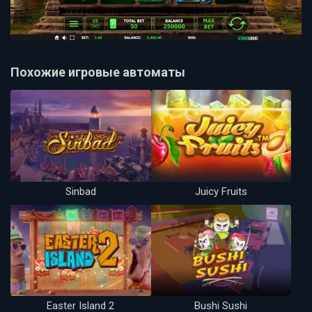
Похожие игровые автоматы
Sinbad
Juicy Fruits
Easter Island 2
Bushi Sushi