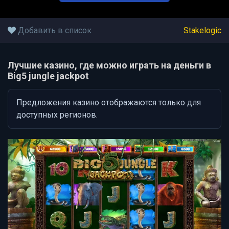
Добавить в список
Stakelogic
Лучшие казино, где можно играть на деньги в
Big5 jungle jackpot
Предложения казино отображаются только для
доступных регионов.