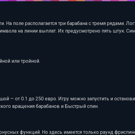
. На поле располагается три барабана с тремя рядами. Ло
имвола на линии выплат. Их предусмотрено пять штук. Си
йной или тройной.
шой — от 0.1 до 250 евро. Игру можно запустить и остано
кого вращения барабанов и Быстрый спин.
онусных функций. Но здесь имеется только раунд фриспино