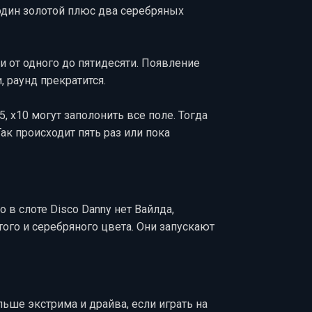
один золотой плюс два серебряных
 от одного до пятидесяти. Появление
 раунд прекратится.
5, х10 могут заполонить все поле. Тогда
ак происходит пять раз или пока
в слоте Disco Danny нет Вайлда,
того и серебряного цвета. Они запускают
ьше экстрима и драйва, если играть на