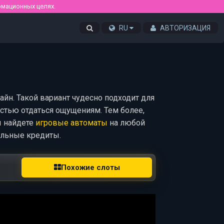
рмационных целях.
RU
АВТОРИЗАЦИЯ
айн. Такой вариант чудесно подходит для
остью отдаться ощущениям. Тем более,
вы найдете
игровые автоматы
на любой
альные кредиты.
Похожие слоты