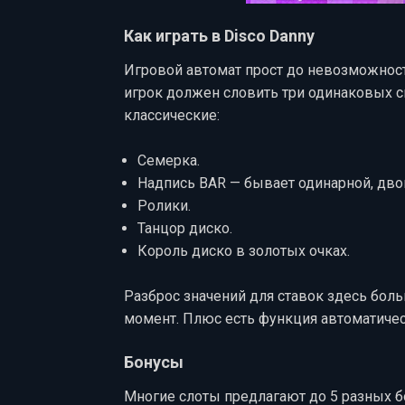
Как играть в Disco Danny
Игровой автомат прост до невозможности
игрок должен словить три одинаковых с
классические:
Семерка.
Надпись BAR — бывает одинарной, дво
Ролики.
Танцор диско.
Король диско в золотых очках.
Разброс значений для ставок здесь боль
момент. Плюс есть функция автоматичес
Бонусы
Многие слоты предлагают до 5 разных б