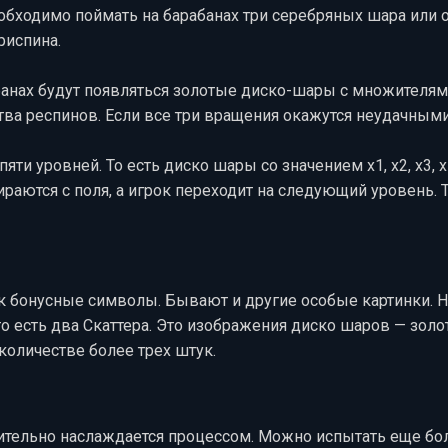
бходимо поймать на барабанах три серебряных шара или 
риспина.
анах будут появляться золотые диско-шары с множителями
ва респинов. Если все три вращения окажутся неудачными,
ти уровней. То есть диско шары со значением х1, х2, х3, х
раются с поля, а игрок переходит на следующий уровень. Т
 бонусные символы. Бывают и другие особые картинки. Но 
о есть два Скаттера. Это изображения диско шаров — золо
количестве более трех штук.
вительно наслаждается процессом. Можно испытать еще бол