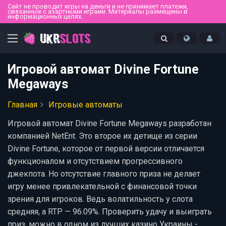
Сайт не проводит игры на деньги и не принимает платежи,
связанные с азартными играми. Материалы размещены в
информационных целях.
Игровой автомат Divine Fortune
Megaways
Главная
Игровые автоматы
Игровой автомат Divine Fortune Megaways разработан
компанией NetEnt. Это второе их детище из серии
Divine Fortune, которое от первой версии отличается
функционалом и отсутствием прогрессивного
джекпота. Но отсутствие главного приза не делает
игру менее привлекательной с финансовой точки
зрения для игроков. Ведь волатильность у слота
средняя, а RTP — 96.09%. Проверить удачу и выиграть
приз, можно в одном из лучших казино Украины -