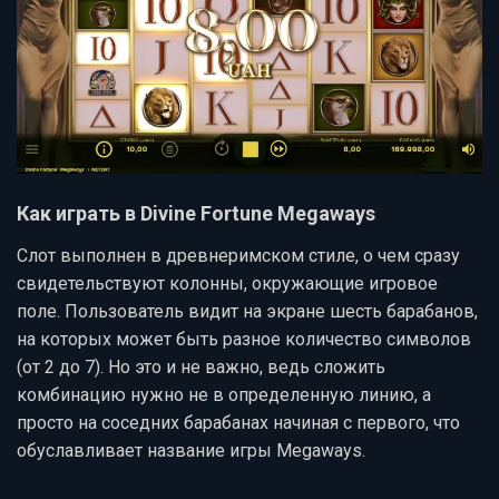
Как играть в Divine Fortune Megaways
Слот выполнен в древнеримском стиле, о чем сразу
свидетельствуют колонны, окружающие игровое
поле. Пользователь видит на экране шесть барабанов,
на которых может быть разное количество символов
(от 2 до 7). Но это и не важно, ведь сложить
комбинацию нужно не в определенную линию, а
просто на соседних барабанах начиная с первого, что
обуславливает название игры Megaways.