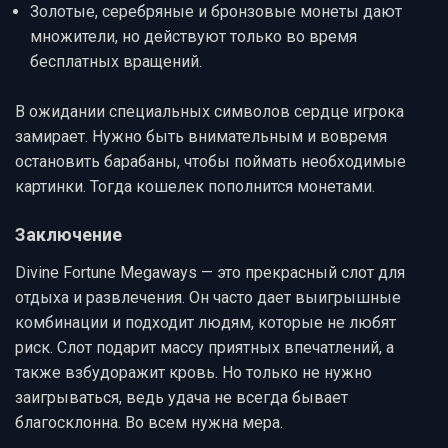
Золотые, серебряные и бронзовые монеты дают
множители, но действуют только во время
бесплатных вращений.
В ожидании специальных символов сердце игрока
замирает. Нужно быть внимательным и вовремя
остановить барабаны, чтобы поймать необходимые
картинки. Тогда кошелек пополнится монетами.
Заключение
Divine Fortune Megaways — это прекрасный слот для
отдыха и развлечения. Он часто дает выигрышные
комбинации и подходит людям, которые не любят
риск. Слот подарит массу приятных впечатлений, а
также взбудоражит кровь. Но только не нужно
заигрываться, ведь удача не всегда бывает
благосклонна. Во всем нужна мера.