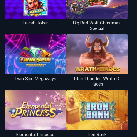
Lavish Joker
Big Bad Wolf Christmas
Special
Twin Spin Megaways
Titan Thunder: Wrath Of
Hades
Elemental Princess
Iron Bank