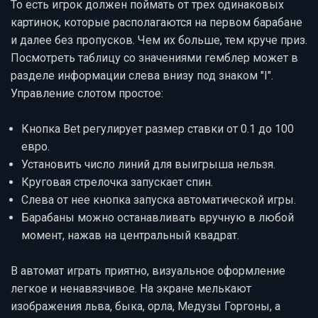
То есть игрок должен поймать от трех одинаковых
картинок, которые располагаются на первом барабане
и далее без пропусков. Чем их больше, тем круче приз.
Посмотреть таблицу со значениями гемблер может в
разделе информации слева внизу под знаком "I".
Управление слотом простое:
Кнопка Bet регулирует размер ставки от 0.1 до 100
евро.
Установить число линий для выигрыша нельзя.
Круговая стрелочка запускает спин.
Слева от нее кнопка запуска автоматической игры.
Барабаны можно останавливать вручную в любой
момент, нажав на центральный квадрат.
В автомат играть приятно, визуальное оформление
легкое и ненавязчивое. На экране мелькают
изображения льва, быка, орла, Медузы Горгоны, а