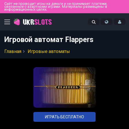
Сайт не проводит игры на деньги и не принимает платежи,
связанные с азартными играми. Материалы размещены в
информационных целях.
Игровой автомат Flappers
Главная
Игровые автоматы
ИГРАТЬ БЕСПЛАТНО