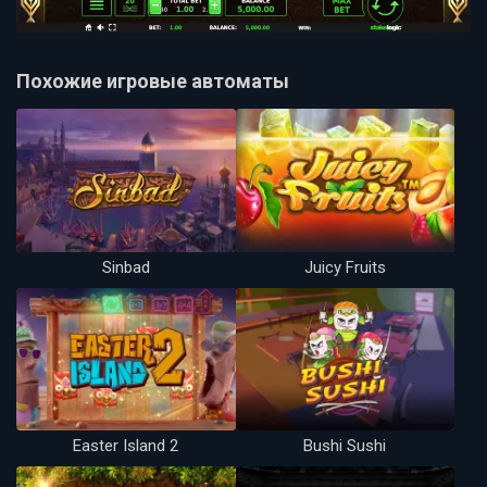
Похожие игровые автоматы
Sinbad
Juicy Fruits
Easter Island 2
Bushi Sushi