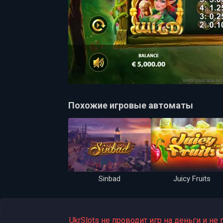
Похожие игровые автоматы
Sinbad
Juicy Fruits
UkrSlots не проводит игр на деньги и н