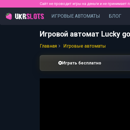
Сайт не проводит игры на деньги и не принимает
ИГРОВЫЕ АВТОМАТЫ
БЛОГ
Игровой автомат Lucky go
Главная
Игровые автоматы
Играть бесплатно