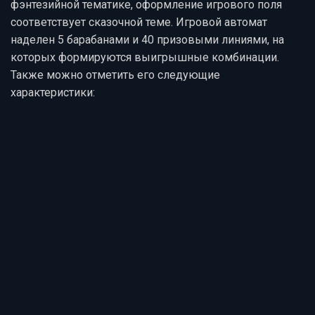
фэнтезийной тематике, оформление игрового поля
соответствует сказочной теме. Игровой автомат
наделен 5 барабанами и 40 призовыми линиями, на
которых формируются выигрышные комбинации.
Также можно отметить его следующие
характеристики: