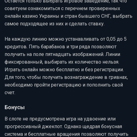
Остается только выбрать игровое заведение, так что
советуем ознакомиться с перечнем проверенных
онлайн казино Украины и стран бывшего СНГ, выбрать
самое подходящее из них и сделать ставку.
На каждую линию можно устанавливать от 0,05 до 5
кредитов. Пять барабанов и три ряда позволяют
получить на поле пятнадцать изображений. Линии
фиксированный, выбирать их количество нельзя.
Играть онлайн можно бесплатно и без регистрации.
Для того, чтобы получить вознаграждение в гривнах,
необходимо пройти регистрацию и пополнить свой
счет.
Бонусы
В слоте не предусмотрена игра на удвоение или
прогрессивный джекпот. Однако щедрая бонусная
система и бесплатные вращения позволяют получить