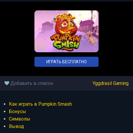
ИГРАТЬ БЕСПЛАТНО
Добавить в список
Yggdrasil Gaming
Как играть в Pumpkin Smash
Бонусы
Символы
Вывод