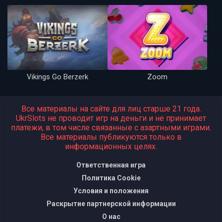
Vikings Go Berzerk
Zoom
Все материалы на сайте для лиц старше 21 года.
UkrSlots не проводит игр на деньги и не принимает
платежи, в том числе связанные с азартными играми.
Все материалы публикуются только в
информационных целях.
Ответственная игра
Политика Cookie
Условия и положения
Раскрытие партнерской информации
О нас